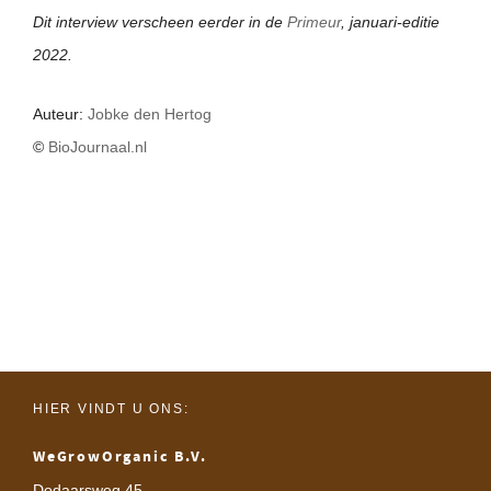
Dit interview verscheen eerder in de
Primeur
, januari-editie
2022.
Auteur:
Jobke den Hertog
©
BioJournaal.nl
HIER VINDT U ONS:
WeGrowOrganic B.V.
Dodaarsweg 45