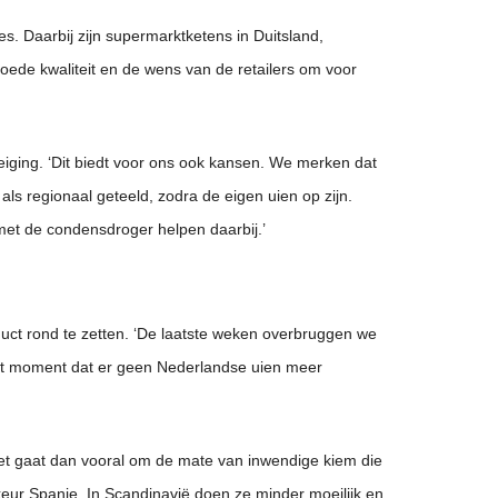
es. Daarbij zijn supermarktketens in Duitsland,
oede kwaliteit en de wens van de retailers om voor
reiging. ‘Dit biedt voor ons ook kansen. We merken dat
ls regionaal geteeld, zodra de eigen uien op zijn.
 met de condensdroger helpen daarbij.’
duct rond te zetten. ‘De laatste weken overbruggen we
 het moment dat er geen Nederlandse uien meer
Het gaat dan vooral om de mate van inwendige kiem die
keur Spanje. In Scandinavië doen ze minder moeilijk en