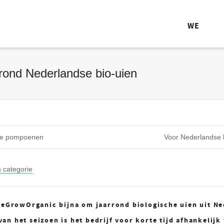
WE
rond Nederlandse bio-uien
che pompoenen
Voor Nederlandse b
 categorie
f WeGrowOrganic bijna om jaarrond biologische uien uit N
an het seizoen is het bedrijf voor korte tijd afhankelij