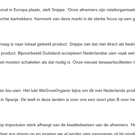
ral in Europa plaats, stelt Snippe. ‘Onze afnemers zijn retailorganisati
 echte kartrekkers. Kenmerk van deze markt is de sterke focus op een g
raag is naar lokaal geteeld product. Snippe ziet dat niet direct als bed
product. Bijvoorbeeld Duitsland accepteert Nederlandse uien vaak wel a
snel moeten schakelen als dat nodig is. Onze nieuwe bewaarfaciliteiten
 van bio-uien. Het lukt WeGrowOrganic bijna om dit met Nederlands pro
k in Spanje. De teelt in deze landen is voor ons een soort plan B voor
p importuien sterk afhangt van de kwaliteitseisen van de afnemers. ‘
 daar erg streng op en moeten we al eerder uien aanvoeren uit bij voor