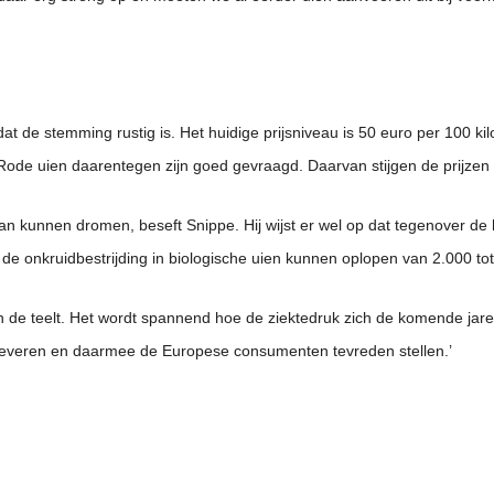
t de stemming rustig is. Het huidige prijsniveau is 50 euro per 100 kilo
Rode uien daarentegen zijn goed gevraagd. Daarvan stijgen de prijzen n
 van kunnen dromen, beseft Snippe. Hij wijst er wel op dat tegenover d
r de onkruidbestrijding in biologische uien kunnen oplopen van 2.000 to
in de teelt. Het wordt spannend hoe de ziektedruk zich de komende jaren 
n leveren en daarmee de Europese consumenten tevreden stellen.’