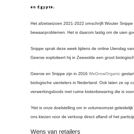
en Egypte.
Het afzetseizoen 2021-2022 omschrijft Wouter Snippe v
bewaarproblemen. Het is daarom lastig om de uien goed 
Snippe sprak deze week tijdens de online Uiendag van
Geerse exploiteert hij in Zeewolde een groot biologi
Geerse en Snippe zijn in 2016
WeGrowOrganic
gestart
biologische uientelers in Nederland. Ook laten ze op 
verwerkingsloods met ruime kistenbewaring die is vo
‘Het is onze doelstelling om in volumeomzet geleidelij
ons kiezen voor de verkoop direct afland of het partici
Wens van retailers