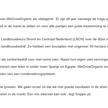
an WeGrowOrganic als uitdagend. ‘Er zijn dit jaar vanwege de hoge sc
in de markt te zetten en voor alle partijen een juiste bestemming te 
 Landbouwbeurs Noord en Centraal Nederland (LNCN) over de afzet van
sch landbouwbedrijf. Ze hebben een bouwplan met ongeveer 50 hectare 
 als sorteerbedrijf voor met name uien. Naast hun eigen uien verzorge
contract uien telen in onder meer Spanje en Egypte. WeGrowOrganic in
orzien van een condensdroogsysteem.
k te groeien. We gaan ervan uit dat we met goede resultaten in de afzet
peren in de markt. Een mix daarvan kan ook’, legt Snippe uit.