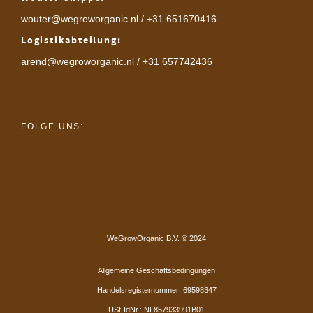
wouter@wegroworganic.nl
/ +31 651670416
Logistikabteilung:
arend@wegroworganic.nl
/ +31 657742436
FOLGE UNS:
WeGrowOrganic B.V. © 2024
Allgemeine Geschäftsbedingungen
Handelsregisternummer: 69598347
USt-IdNr.: NL857933991B01